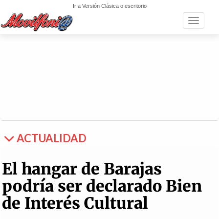
Ir a Versión Clásica o escritorio
Toggle n
ACTUALIDAD
El hangar de Barajas
podría ser declarado Bien
de Interés Cultural