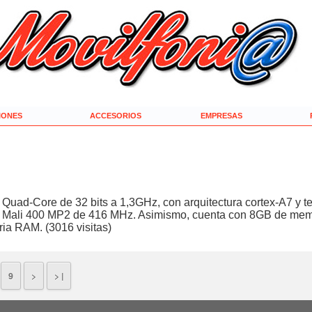
IONES
ACCESORIOS
EMPRESAS
d-Core de 32 bits a 1,3GHz, con arquitectura cortex-A7 y tec
o Mali 400 MP2 de 416 MHz. Asimismo, cuenta con 8GB de memo
oria RAM.
(3016 visitas)
9
>
> |