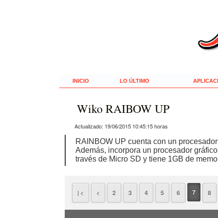
INICIO
LO ÚLTIMO
APLICAC
Wiko RAIBOW UP
Actualizado:
19/06/2015 10:45:15
horas
RAINBOW UP cuenta con un procesador Qua
Además, incorpora un procesador gráfic
través de Micro SD y tiene 1GB de mem
7
| <
<
2
3
4
5
6
8